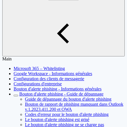
Main
Microsoft 365 – Whitelisting
Google Workspace - Informations générales
Configuration des clients de messagerie
Configurations d'entreprise
Bouton d'alerte phishing - Informations générales
Bouton d'alerte phishing - Guide de dépannage
Guide de dépannage du bouton d'alerte phishing
Bouton de rapport de phishing manquant dans Outlook
v.1.2023.411.200 et OWA
Codes d'erreur pour le bouton d'alerte phishing
Le bouton d'alerte phishing est grisé
Le bouton d'alerte phishing ne se charge pas